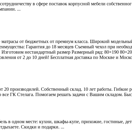
удничеству в сфере поставок корпусной мебели собственного 
пании. ...
 матрасы от бюджетных от премиум класса. Широкий модельный
реимущества: Гарантия до 18 месяцев Съемный чехол при необхо
сти Изготовим нестандартный размер Размерный ряд: 80×190 80×
ления от 2 до 10 дней! Бесплатная доставка по Москве и Московс
от 20 производилей. Собственный склад. 10 лет работы. Гибкие
все ГК Стелага. Помогаем решать задачи с Вашим складом. Быстр
ель в одном месте: кухни, шкафы-купе, прихожие, гостиные, детс
тдыхаете. Скидки и подарки. ...