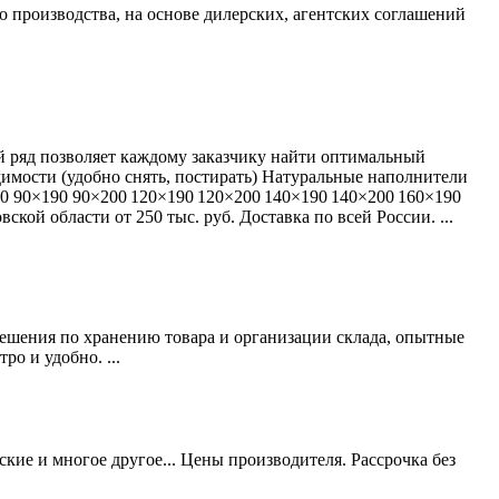
производства, на основе дилерских, агентских соглашений
 ряд позволяет каждому заказчику найти оптимальный
димости (удобно снять, постирать) Натуральные наполнители
200 90×190 90×200 120×190 120×200 140×190 140×200 160×190
кой области от 250 тыс. руб. Доставка по всей России. ...
 решения по хранению товара и организации склада, опытные
о и удобно. ...
кие и многое другое... Цены производителя. Рассрочка без