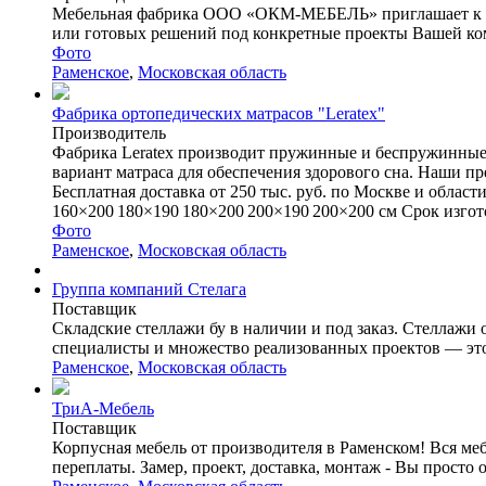
Мебельная фабрика ООО «ОКМ-МЕБЕЛЬ» приглашает к сотр
или готовых решений под конкретные проекты Вашей ком
Фото
Раменское
,
Московская область
Фабрика ортопедических матрасов "Leratex"
Производитель
Фабрика Leratex производит пружинные и беспружинные
вариант матраса для обеспечения здорового сна. Наши п
Бесплатная доставка от 250 тыс. руб. по Москве и обла
160×200 180×190 180×200 200×190 200×200 см Срок изготов
Фото
Раменское
,
Московская область
Группа компаний Стелага
Поставщик
Складские стеллажи бу в наличии и под заказ. Стеллажи 
специалисты и множество реализованных проектов — это 
Раменское
,
Московская область
ТриА-Мебель
Поставщик
Корпусная мебель от производителя в Раменском! Вся меб
переплаты. Замер, проект, доставка, монтаж - Вы просто о