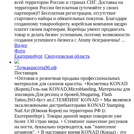
всей территории России и странах СНГ. Доставка на
территории России бесплатная (уточняйте у своих
партнеров)!! Бесплатная регистрация, отсутствие
стартового набора и обязательных покупок. Благодаря
созданному товарообороту, корейская компания щедро
платит своим партнерам. Корейцы умеют продвигать
товар и делать бизнес успешным, поэтому возможности
создания успешного бизнеса с Atomy безграничны! ...
Видео
Фото
Екатеринбург
,
Свердловская область
"Точкакрасоты96.рф
Поставщик
+Оптовая и розничная продажа профессиональных
материалов для салонов красоты. +Косметика KONAD
(Корея),Гель-лак KONAD,Microblanding, Материалы для
эпиляции,Для ресниц и бровей,Shugaring, Flash
Tattoo,ISO-буст ап,СТЕМПИНГ KONAD + Мы являемся
эксклюзивными дистрибьюторами KONAD Stamping
Nail Art (Южная Корея) на территории РФ (г.
Екатеринбург). Товары данной марки покорили уже
более 130 стран мира. + Стемпинг нанесение рисунков
на ногти, буквально переводится, как "нанесение
штампов". + В настоящее время KONAD (Конад) - это