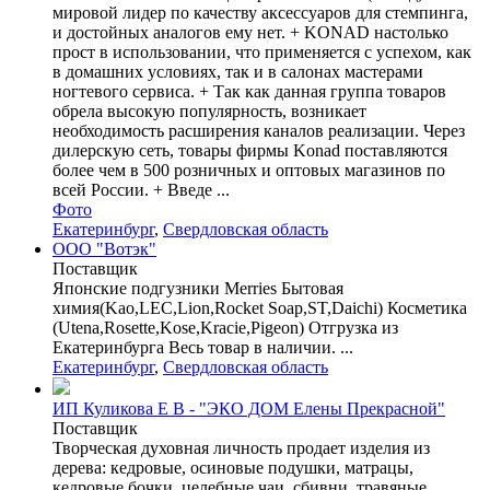
мировой лидер по качеству аксессуаров для стемпинга,
и достойных аналогов ему нет. + KONAD настолько
прост в использовании, что применяется с успехом, как
в домашних условиях, так и в салонах мастерами
ногтевого сервиса. + Так как данная группа товаров
обрела высокую популярность, возникает
необходимость расширения каналов реализации. Через
дилерскую сеть, товары фирмы Konad поставляются
более чем в 500 розничных и оптовых магазинов по
всей России. + Введе ...
Фото
Екатеринбург
,
Свердловская область
ООО "Вотэк"
Поставщик
Японские подгузники Merries Бытовая
химия(Kao,LEC,Lion,Rocket Soap,ST,Daichi) Косметика
(Utena,Rosette,Kose,Kracie,Pigeon) Отгрузка из
Екатеринбурга Весь товар в наличии. ...
Екатеринбург
,
Свердловская область
ИП Куликова Е В - "ЭКО ДОМ Елены Прекрасной"
Поставщик
Творческая духовная личность продает изделия из
дерева: кедровые, осиновые подушки, матрацы,
кедровые бочки, целебные чаи, сбивни, травяные