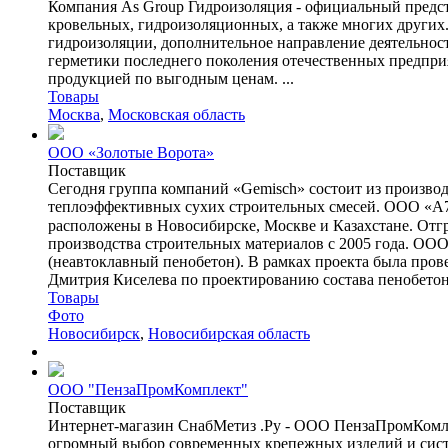
Компания As Group Гидроизоляция - официальный предст
кровельных, гидроизоляционных, а также многих других.
гидроизоляции, дополнительное направление деятельност
герметики последнего поколения отечественных предпри
продукцией по выгодным ценам. ...
Товары
Москва
,
Московская область
ООО «Золотые Ворота»
Поставщик
Сегодня группа компаний «Gemisch» состоит из произво
теплоэффективных сухих строительных смесей. ООО «А7
расположены в Новосибирске, Москве и Казахстане. Отг
производства строительных материалов с 2005 года. ООО
(неавтоклавный пенобетон). В рамках проекта была пров
Дмитрия Киселева по проектированию состава пенобетона
Товары
Фото
Новосибирск
,
Новосибирская область
ООО "ПензаПромКомплект"
Поставщик
Интернет-магазин СнабМетиз .Ру - ООО ПензаПромКомлек
огромный выбор современных крепежных изделий и систе