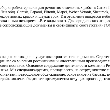
бор стройматериалов для ремонтно-отделочных работ в Санкт-П
обл). Ceresit, Caparol, Plitonit, Mapei, Weber Vetonit, Sheetrock,
декоративных красок и штукатурок -Изготовление выкрасов небо
аказными позициями -Все виды оплат. Для юридических лиц -опл
е сопровождающие документы и сертификаты соответствия (ГОС
а рынке товаров и услуг для строительства и ремонта. Стратег
е нас со многими российскими и иностранными производителям
ловия поставок. Основное содержание деятельности компании Р
рынка. Мы специализируемся, прежде всего, на сотрудничестве 
иентам превосходное обслуживание, основанное на базовых ц
тройкомплект объединяет преимущества ведущих производителей