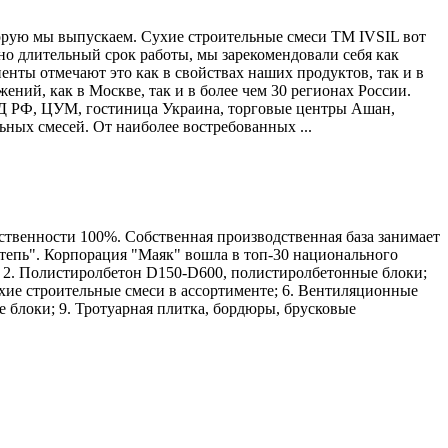
торую мы выпускаем. Сухие строительные смеси ТМ IVSIL вот
чно длительный срок работы, мы зарекомендовали себя как
енты отмечают это как в свойствах наших продуктов, так и в
ний, как в Москве, так и в более чем 30 регионах России.
Д РФ, ЦУМ, гостиница Украина, торговые центры Ашан,
ных смесей. От наиболее востребованных ...
ственности 100%. Собственная производственная база занимает
Степь". Корпорация "Маяк" вошла в топ-30 национального
 2. Полистиролбетон D150-D600, полистиролбетонные блоки;
ухие строительные смеси в ассортименте; 6. Вентиляционные
 блоки; 9. Тротуарная плитка, бордюры, брусковые