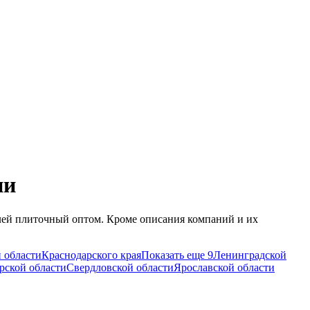
ии
лей плиточный оптом. Кроме описания компаний и их
 области
Краснодарского края
Показать еще 9
Ленинградской
рской области
Свердловской области
Ярославской области