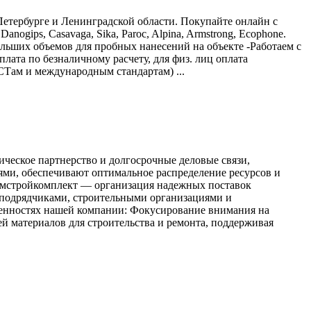
етербурге и Ленинградской области. Покупайте онлайн с
 Danogips, Сasavaga, Sika, Paroc, Alpina, Armstrong, Ecophone.
льших объемов для пробных нанесений на объекте -Работаем с
ата по безналичному расчету, для физ. лиц оплата
Там и международным стандартам) ...
ическое партнерство и долгосрочные деловые связи,
и, обеспечивают оптимальное распределение ресурсов и
емстройкомплект — организация надежных поставок
с подрядчиками, строительными организациями и
енностях нашей компании: Фокусирование внимания на
 материалов для строительства и ремонта, поддерживая