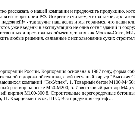
атко рассказать о нашей компании и предложить продукцию, ко
 всей территории РФ. Искренне считаем, что за такой, достато
надежней!» - так звучит наш девиз и мы гордимся, что наши кли
тов уже введены в эксплуатацию не одна сотня зданий и сооруже
тственных и престижных объектах, таких как Москва-Сити, МИ
ить любые решения, связанные с использование сухих строитель
орпораций России. Корпорация основана в 1987 году, форма соб
оительной и дорожнойтехники, свой песчаный карьер "Высокая 
вающихся компаний "ТехУспех". 1. Товарный бетон М100-М450;
чный раствор на песке М50-М200; 5. Известковый раствор М4 ,с
онный кирпич М100-300 8. Строительные перегородочные бетонные
; 11. Кварцевый песок, ПГС; Вся продукция сертиф ...