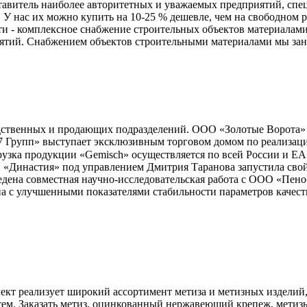
авитель наиболее авторитетных и уважаемых предприятий, спе
 У нас их можно купить на 10-25 % дешевле, чем на свободном 
и - комплексное снабжение строительных объектов материалами 
ятий. Снабжением объектов строительными материалами мы зани
дственных и продающих подразделений. ООО «Золотые Ворота» 
 Групп» выступает эксклюзивным торговом домом по реализац
рузка продукции «Gemisch» осуществляется по всей России и Е
 «Династия» под управлением Дмитрия Таранова запустила свой
едена совместная научно-исследовательская работа с ООО «Пен
 с улучшенными показателями стабильности параметров качества.
т реализует широкий ассортимент метиза и метизных изделий, 
м. Заказать метиз, оцинкованный нержавеющий крепеж, метизы,