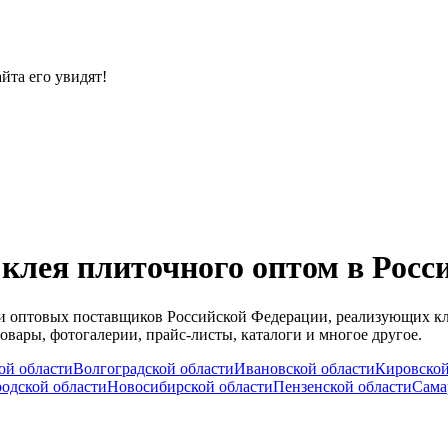
йта его увидят!
клея плиточного оптом в Росс
й и оптовых поставщиков Российской Федерации, реализующих к
вары, фотогалерии, прайс-листы, каталоги и многое другое.
ой области
Волгоградской области
Ивановской области
Кировской
одской области
Новосибирской области
Пензенской области
Сама