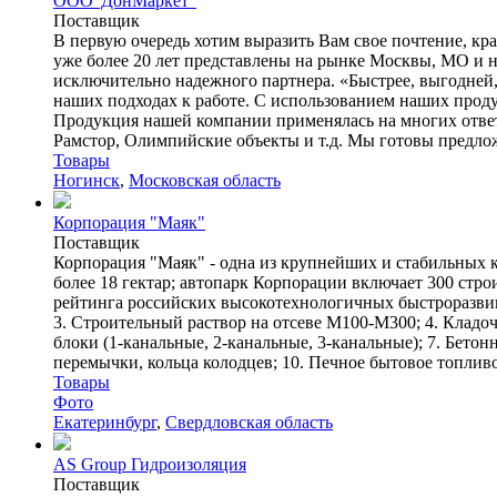
ООО"ДонМаркет"
Поставщик
В первую очередь хотим выразить Вам свое почтение, кр
уже более 20 лет представлены на рынке Москвы, МО и на
исключительно надежного партнера. «Быстрее, выгодней, 
наших подходах к работе. С использованием наших продук
Продукция нашей компании применялась на многих отве
Рамстор, Олимпийские объекты и т.д. Мы готовы предлож
Товары
Ногинск
,
Московская область
Корпорация "Маяк"
Поставщик
Корпорация "Маяк" - одна из крупнейших и стабильных к
более 18 гектар; автопарк Корпорации включает 300 стр
рейтинга российских высокотехнологичных быстроразви
3. Строительный раствор на отсеве М100-М300; 4. Кладо
блоки (1-канальные, 2-канальные, 3-канальные); 7. Бет
перемычки, кольца колодцев; 10. Печное бытовое топливо
Товары
Фото
Екатеринбург
,
Свердловская область
AS Group Гидроизоляция
Поставщик