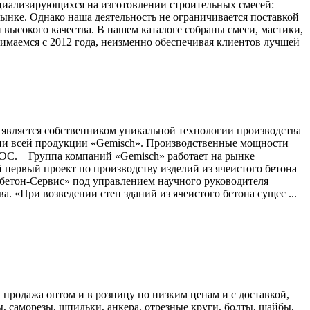
циализирующихся на изготовлении строительных смесей:
рынке. Однако наша деятельность не ограничивается поставкой
высокого качества. В нашем каталоге собраны смеси, мастики,
маемся с 2012 года, неизменно обеспечивая клиентов лучшей
является собственником уникальной технологии производства
ии всей продукции «Gemisch». Производственные мощности
АЭС. ⠀Группа компаний «Gemisch» работает на рынке
 первый проект по производству изделий из ячеистого бетона
обетон-Сервис» под управлением научного руководителя
 «При возведении стен зданий из ячеистого бетона сущес ...
продажа оптом и в розницу по низким ценам и с доставкой,
 саморезы, шпильки, анкера, отрезные круги, болты, шайбы,