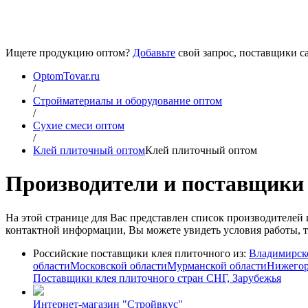
Ищете продукцию оптом?
Добавьте
свой запрос, поставщики са
OptomTovar.ru
/
Стройматериалы и оборудование оптом
/
Сухие смеси оптом
/
Клей плиточный оптом
Клей плиточный оптом
Производители и поставщики 
На этой странице для Вас представлен список производителе
контактной информации, Вы можете увидеть условия работы, то
Российские поставщики клея плиточного из:
Владимирск
области
Московской области
Мурманской области
Нижегор
Поставщики клея плиточного стран СНГ, Зарубежья
Интернет-магазин "Стройвкус"