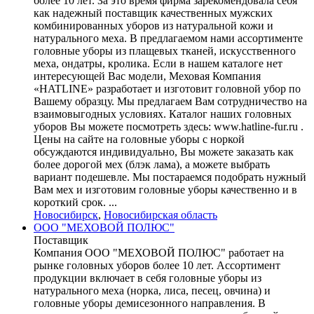
более 10 лет. За это время фирма зарекомендовала себя
как надежный поставщик качественных мужских
комбинированных уборов из натуральной кожи и
натурального меха. В предлагаемом нами ассортименте
головные уборы из плащевых тканей, искусственного
меха, ондатры, кролика. Если в нашем каталоге нет
интересующей Вас модели, Меховая Компания
«HATLINE» разработает и изготовит головной убор по
Вашему образцу. Мы предлагаем Вам сотрудничество на
взаимовыгодных условиях. Каталог наших головных
уборов Вы можете посмотреть здесь: www.hatline-fur.ru .
Цены на сайте на головные уборы с норкой
обсуждаются индивидуально, Вы можете заказать как
более дорогой мех (блэк лама), а можете выбрать
вариант подешевле. Мы постараемся подобрать нужный
Вам мех и изготовим головные уборы качественно и в
короткий срок. ...
Новосибирск
,
Новосибирская область
ООО "МЕХОВОЙ ПОЛЮС"
Поставщик
Компания ООО "МЕХОВОЙ ПОЛЮС" работает на
рынке головных уборов более 10 лет. Ассортимент
продукции включает в себя головные уборы из
натурального меха (норка, лиса, песец, овчина) и
головные уборы демисезонного направления. В