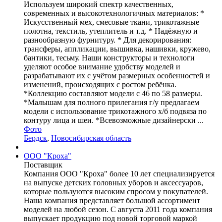
Используем широкий спектр качественных,
современных и высокотехнологичных материалов: *
Искусственный мех, смесовые ткани, трикотажные
полотна, текстиль, утеплитель и т.д. * Надёжную и
разнообразную фурнитуру. * Для декорирования:
трансферы, аппликации, вышивка, нашивки, кружево,
бантики, тесьму. Наши конструкторы и технологи
уделяют особое внимание удобству моделей и
разрабатывают их с учётом размерных особенностей и
изменений, происходящих с ростом ребёнка.
*Коллекцию составляют модели с 46 по 58 размеры.
*Малышам для полного прилегания г/у предлагаем
модели с использование трикотажного х/б подвяза по
контуру лица и шеи. *Всевозможные дизайнерски ...
Фото
Бердск
,
Новосибирская область
ООО "Кроха"
Поставщик
Компания ООО "Кроха" более 10 лет специализируется
на выпуске детских головных уборов и аксессуаров,
которые пользуются высоким спросом у покупателей.
Наша компания представляет большой ассортимент
моделей на любой сезон. С августа 2011 года компания
выпускает продукцию под новой торговой маркой