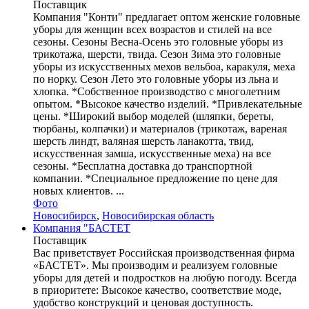
Поставщик
Компания "Конти" предлагает оптом женские головные
уборы для женщин всех возрастов и стилей на все
сезоны. Сезоны Весна-Осень это головные уборы из
трикотажа, шерсти, твида. Сезон Зима это головные
уборы из искусственных мехов вельбоа, каракуля, меха
по норку. Сезон Лето это головные уборы из льна и
хлопка. *Собственное производство с многолетним
опытом. *Высокое качество изделий. *Привлекательные
цены. *Широкий выбор моделей (шляпки, береты,
тюрбаны, колпачки) и материалов (трикотаж, вареная
шерсть линдт, валяная шерсть ланакотта, твид,
искусственная замша, искусственные меха) на все
сезоны. *Бесплатна доставка до транспортной
компании. *Специальное предложение по цене для
новых клиентов. ...
Фото
Новосибирск
,
Новосибирская область
Компания "БАСТЕТ
Поставщик
Вас приветствует Российская производственная фирма
«БАСТЕТ». Мы производим и реализуем головные
уборы для детей и подростков на любую погоду. Всегда
в приоритете: Высокое качество, соответствие моде,
удобство конструкций и ценовая доступность.