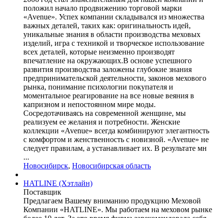
положил начало продвижению торговой марки
«Avenue». Успех компании складывался из множества
важных деталей, таких как: оригинальность идей,
уникальные знания в области производства меховых
изделий, игра с техникой и творческое использование
всех деталей, которые неизменно производят
впечатление на окружающих.В основе успешного
развития производства заложены глубокие знания
предпринимательской деятельности, законов мехового
рынка, понимание психологии покупателя и
моментальное реагирование на все новые веяния в
капризном и непостоянном мире моды.
Сосредотачиваясь на современной женщине, мы
реализуем ее желания и потребности. Женские
коллекции «Avenue» всегда комбинируют элегантность
с комфортом и женственность с новизной. «Avenue» не
следует правилам, а устанавливает их. В результате мн
...
Новосибирск
,
Новосибирская область
HATLINE (Хэтлайн)
Поставщик
Предлагаем Вашему вниманию продукцию Меховой
Компании «HATLINE». Мы работаем на меховом рынке