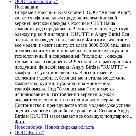
ООО "Ангелс Кидс"
Поставщик
Впервые в России и Казахстане!!! ООО "Ангелс Кидс",
является официальным представителем Финской
верхней детской одежды в России и СНГ! Наша
компания рада предложить Вам качественную детскую
одежду пр-во Финляндии- KUUTTI и Angry Birds! Вся
одежда произведена с идеальным Финским качеством,
все модели имеют защиту от влаги 3000-5000 мм., швы
проклеены изнутри и пропаяны, наполнитель пух или
технологичный и современный "полифил", одежда
тёплая и влагозащищённая!!!Основные характеристики
продукции финской марки Angry Birds и "KUUTTI" -
комфорт и функциональность. В ассортименте
коллекции: удобные, безопасные и стильные детские
комплекты, куртки, пуховики и комбинезоны-
трансформеры. Под "безопасными" понимается
использование в изготовлении верхней одежды
высокотехнологичных и гигиеничных материалов.
Достоинство и преимущества этих моделей уже успели
оценить многие европейские родители. Сегодня Angry
Birds и КUUТТI завоевывает все большую популярнос ...
Фото
Новосибирск
,
Новосибирская область
OOO "Конти"