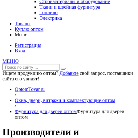
Стройматериалы и оборудование
Ткани и швейная фурнитура
Топливо
Электрика
Товары
Куплю оптом
Мы в:
Регистрация
Вход
МЕНЮ
Ищете продукцию оптом?
Добавьте
свой запрос, поставщики
сайта его увидят!
OptomTovar.ru
/
Окна, двери, витражи и комплектующие оптом
/
Фурнитура для дверей оптом
Фурнитура для дверей
оптом
Производители и