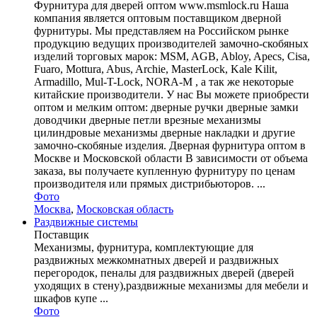
Фурнитура для дверей оптом www.msmlock.ru Наша
компания является оптовым поставщиком дверной
фурнитуры. Мы представляем на Российском рынке
продукцию ведущих производителей замочно-скобяных
изделий торговых марок: MSM, AGB, Abloy, Apecs, Cisa,
Fuaro, Mottura, Abus, Archie, MasterLock, Kale Kilit,
Armadillo, Mul-T-Lock, NORA-M , а так же некоторые
китайские производители. У нас Вы можете приобрести
оптом и мелким оптом: дверные ручки дверные замки
доводчики дверные петли врезные механизмы
цилиндровые механизмы дверные накладки и другие
замочно-скобяные изделия. Дверная фурнитура оптом в
Москве и Московской области В зависимости от объема
заказа, вы получаете купленную фурнитуру по ценам
производителя или прямых дистрибьюторов. ...
Фото
Москва
,
Московская область
Раздвижные системы
Поставщик
Механизмы, фурнитура, комплектующие для
раздвижных межкомнатных дверей и раздвижных
перегородок, пеналы для раздвижных дверей (дверей
уходящих в стену),раздвижные механизмы для мебели и
шкафов купе ...
Фото