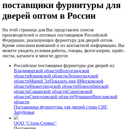
поставщики фурнитуры для
дверей оптом в России
На этой странице для Вас представлен список
производителей и оптовых поставщиков Российской
Федерации, реализующих фурнитуру для дверей оптом.
Кроме описания компаний и их контактной информации, Вы
можете увидеть условия работы, товары, фотогалерии, прайс-
листы, каталоги и многое другое.
Российские поставщики фурнитуры для дверей из:
Владимирской области
Волгоградской
области
Кировской области
Ленинградской
области
Марий Эл
Показать еще 8
Московской
области
Нижегородской области
Новосибирской
области
Самарской области
Саратовской
области
Свердловской области
Чувашии
Ярославской
области
Поставщики фурнитуры для дверей стран СНГ,
Зарубежья
ООО "Сталь-Сервис"
Поставщик