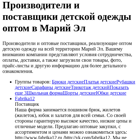
Производители и
поставщики детской одежды
оптом в Марий Эл
Производители и оптовые поставщики, реализующие оптом
детскую одежду на всей территории Марий Эл. Вашему
вниманию компании представляют условия сотрудничества,
оплаты, доставки, а также загрузили свои товары, фото,
прайс-листы и другую информацию для более детального
ознакомления.
Группы товаров:
Брюки детские
Платья детские
Рубашки
детские
Сарафаны детские
Трикотаж детский
Показать
еще 3
Школьная форма
Шорты детские
Юбки детские
Fabrika12
Поставщик
Наша фирма занимается пошивом брюк, жилетов
(жилеток), юбок и халатов для всей семьи. Со своей
стороны гарантирую высокое качество, низкие цены и
отличные модели. Предлагаю оптовые закупки, с
ассортиментом и ценами можно ознакомиться здесь:
http://www.fabrika12.ru /http://vk.com/fabrika12. Мы не