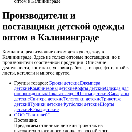
оптом в Калининграде
Производители и
поставщики детской одежды
оптом в Калининграде
Компании, реализующие оптом детскую одежду в
Калининграде. Здесь не только оптовые поставщики, но и
производители собственной продукции. Описание
деятельности, контакты, условия работы, товары, фото, прайс-
листы, каталоги и многое другое.
Группы товаров:
Брюки детские
Джемпера
детские
Комбинезоны детские
Кофты детские
Одежда для
новорожденных
Показать еще 9
Платья детские
Сарафаны
детские
Свитера детские
Толстовки детские
Трикотаж
детский
Туники детские
Футболки детские
Шорты
детские
Юбки детские
ООО "Балтшвей"
Поставщик
Предлагаем отличный детский трикотаж из
высокотехнологичного хлопка от российского