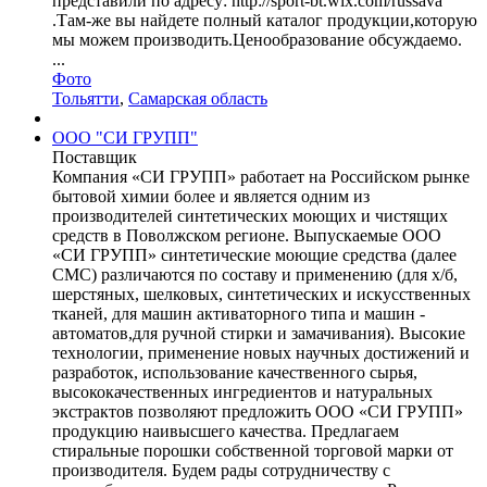
представили по адресу: http://sport-bt.wix.com/russava
.Там-же вы найдете полный каталог продукции,которую
мы можем производить.Ценообразование обсуждаемо.
...
Фото
Тольятти
,
Самарская область
ООО "СИ ГРУПП"
Поставщик
Компания «СИ ГРУПП» работает на Российском рынке
бытовой химии более и является одним из
производителей синтетических моющих и чистящих
средств в Поволжском регионе. Выпускаемые ООО
«СИ ГРУПП» синтетические моющие средства (далее
СМС) различаются по составу и применению (для х/б,
шерстяных, шелковых, синтетических и искусственных
тканей, для машин активаторного типа и машин -
автоматов,для ручной стирки и замачивания). Высокие
технологии, применение новых научных достижений и
разработок, использование качественного сырья,
высококачественных ингредиентов и натуральных
экстрактов позволяют предложить ООО «СИ ГРУПП»
продукцию наивысшего качества. Предлагаем
стиральные порошки собственной торговой марки от
производителя. Будем рады сотрудничеству с