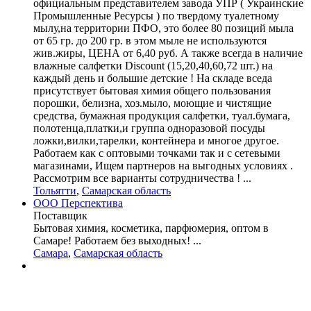
официальным представителем завода УПР ( Украинские
Промышленные Ресурсы ) по твердому туалетному
мылу,на территории ПФО, это более 80 позиций мыла
от 65 гр. до 200 гр. в этом мыле не используются
жив.жиры, ЦЕНА от 6,40 руб. А также всегда в наличие
влажные салфетки Discount (15,20,40,60,72 шт.) на
каждый день и большие детские ! На складе вседа
присутствует бытовая химия общего пользования
порошки, белизна, хоз.мыло, моющие и чистящие
средства, бумажная продукция салфетки, туал.бумага,
полотенца,платки,и группа одноразовой посуды
ложки,вилки,тарелки, контейнера и многое другое.
Работаем как с оптовыми точками так и с сетевыми
магазинами, Ищем партнеров на выгодных условиях .
Рассмотрим все варианты сотрудничества ! ...
Тольятти
,
Самарская область
ООО Перспектива
Поставщик
Бытовая химия, косметика, парфюмерия, оптом в
Самаре! Работаем без выходных! ...
Самара
,
Самарская область