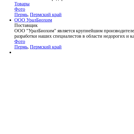
Товары
Фото
Пермь
,
Пермский край
ООО УралБиохим
Поставщик
ООО "УралБиохим" является крупнейшим производителем
разработки наших специалистов в области недорогих и ка
Фото
Пермь
,
Пермский край