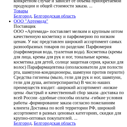
конкретном случае и зависит от объема приобретаемой
продукции и общей стоимости заказа. ...
Товары
Белгород
,
Белгородская область
ООО "Артемида"
Поставщик
ООО «Артемида» поставляет мелким и крупным оптом
качественную косметику и парфюмерию по низким
ценам. У нас представлен широкий ассортимент самых
разнообразных товаров по разделам: Парфюмерия
(парфюмерная вода, туалетная вода). Косметика (кремы
для лица, кремы для рук и ног, тональные кремы,
косметика для детей, солнце защитная серия, краски для
волос) Парафармацевтика (ополаскиватели для полости
рта, шампуни-кондиционеры, шампуни против перхоти)
Средства гигиены (мыло, гели для рук и ног, шампуни,
гели для душа, антиперспиранты) В число наших
преимуществ входит: -широкий ассортимент -низкие
цены -быстрый и качественный сбор заказа -доставка по
всей России -удобные способы оплаты -гибкие условия
работы -формирование заказа согласно пожеланиям
клиента Доставка по всей территории РФ, широкий
ассортимент в разных ценовых категориях, скидки для
крупно-оптовых покупателей. ...
Белгород
,
Белгородская область