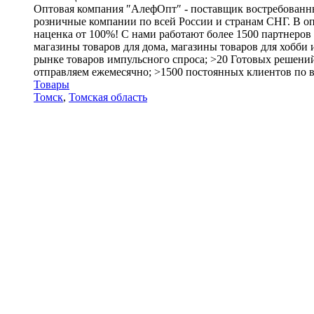
Оптовая компания ″АлефОпт″ - поставщик востребованны
розничные компании по всей России и странам СНГ. В оп
наценка от 100%! С нами работают более 1500 партнеров 
магазины товаров для дома, магазины товаров для хобби и
рынке товаров импульсного спроса; >20 Готовых решений
отправляем ежемесячно; >1500 постоянных клиентов по вс
Товары
Томск
,
Томская область