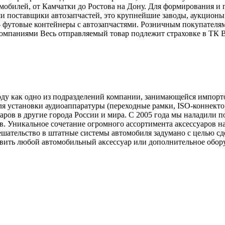
мобилей, от Камчатки до Ростова на Дону. Для формирования и п
и поставщики автозапчастей, это крупнейшие заводы, аукционы
а - футовые контейнеры с автозапчастями. Розничным покупате
омпаниями Весь отправляемый товар подлежит страховке в ТК 
оду как одно из подразделений компании, занимающейся импорт
для установки аудиоаппаратуры (переходные рамки, ISO-коннекто
ров в другие города России и мира. С 2005 года мы наладили по
. Уникальное сочетание огромного ассортимента аксессуаров н
ешательство в штатные системы автомобиля задумано с целью сд
овить любой автомобильный аксессуар или дополнительное оборуд