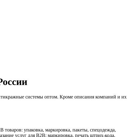
России
антикражные системы оптом. Кроме описания компаний и их
2B товаров: упаковка, маркировка, пакеты, спецодежда,
зание услуг для B2B: маркировка, печать штрих-кода,