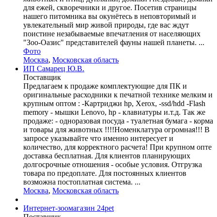
для ежей, скворечники и другое. Посетив страницы
нашего питомника вы окунётесь в неповторимый и
увлекательный мир живой природы, где вас ждут
поистине незабываемые впечатления от населяющих
"Зоо-Оазис" представителей фауны нашей планеты. ...
Фото
Москва
,
Московская область
ИП Самарец Ю.В.
Поставщик
Предлагаем к продаже комплектующие для ПК и
оригинальные расходники к печатной технике мелким и
крупным оптом : -Картриджи hp, Xerox, -ssd/hdd -Flash
memory - мышки Lenovo, hp - клавиатуры и.т.д. Так же
продаже: - одноразовая посуда - туалетная бумага - корма
и товары для животных !!!!Номенклатура огромная!!! В
запросе указывайте что именно интересует и
количество, для корректного расчета! При крупном опте
доставка бесплатная. Для клиентов планирующих
долгосрочные отношения - особые условия. Отгрузка
товара по предоплате. Для постоянных клиентов
возможна постоплатная система. ...
Москва
,
Московская область
Интернет-зоомагазин 24pet
Поставщик