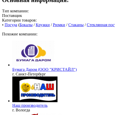
Тип компании:
Поставщик
Категории товаров:
•
Посуда
(
Бокалы
/
Кружки
/
Рюмки
/
Стаканы
/
Стеклянная пос
Похожие компании:
Бумага Даром (ООО "КРИСТАЙЛ")
г. Санкт-Петербург
Наш производитель
г. Вологда