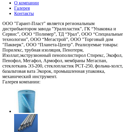
О компании
Галерея
Контакты
ООО "Гарант-Пласт" является региональным
дистрибьютором завода "Уралпластик", ГК “Упаковка и
Сервис”, ООО “Полимер”, ТД “Урал”, ООО “Специальные
технологии”, ООО “Мегастрой”, ООО "Торговый дом
"Пакверк", ООО “Планета-Центр”. Реализуемые товары:
Порилекс, трубная изоляция, Пенотерм,
Изоллат,экструзионный пенополистирол Стирекс, Экофол,
Пенофол, Мегафол, Армофол, мембраны Мегаспан,
стеклоткань Э3-200, стеклопластик РСТ-250, фольма-холст,
базальтовая вата Экорок, промышленная упаковка,
механический инструмент.
Галерея компании: