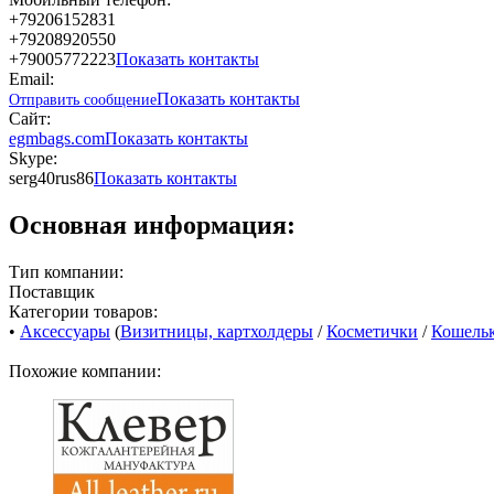
+79206152831
+79208920550
+79005772223
Показать контакты
Email:
Показать контакты
Отправить сообщение
Сайт:
egmbags.com
Показать контакты
Skype:
serg40rus86
Показать контакты
Основная информация:
Тип компании:
Поставщик
Категории товаров:
•
Аксессуары
(
Визитницы, картхолдеры
/
Косметички
/
Кошельк
Похожие компании: