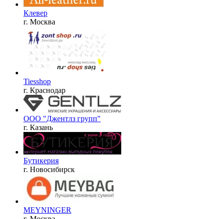
Клевер
г. Москва
Tiesshop
г. Краснодар
ООО "Джентлз групп"
г. Казань
Бутикерия
г. Новосибирск
MEYNINGER
г. Москва