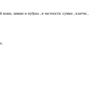
жи, замши и нубука , в частности :сумки , клатчи ,
е.