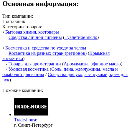
Основная информация:
Тип компании:
Поставщик
Категории товаров:
•
Бытовая химия, хозтовары
-
Средства личной гигиены
(
Туалетное мыло
)
•
Косметика и средства по уходу за телом
-
Косметика из разных стран (регионов)
(
Крымская
косметика
)
-
Товары для ароматерапии
(
Аромамасла, эфирное масло
)
-
Уходовая косметика
(
Соль, пена, жемчужины, масла и
бомбочки для ванны
/
Средства для ухода за руками, крем для
рук
)
Похожие компании:
Trade-house
г. Санкт-Петербург