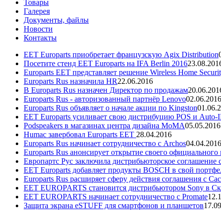
Товары
Галерея
Документы, файлы
Новости
Контакты
EET Europarts приобретает французскую Agix Distribution
Посетите стенд EET Europarts на IFA Berlin 2016
23.08.201
Europarts EET представляет решение Wireless Home Securi
Europarts Rus назначила HR
22.06.2016
В Europarts Rus назначен Директор по продажам
20.06.201
Europarts Rus - авторизованный партнёр Lenovo
02.06.201
Europarts Rus объявляет о начале акции по Kingston
01.06.
EET Europarts усиливает свою дистрибуцию POS и Auto-
Podspeakers в магазинах центра дизайна MoMA
05.05.2016
Humac завербовал Europarts EET
28.04.2016
Europarts Rus начинает сотрудничество с Archos
04.04.201
Europarts Rus анонсирует открытие своего официального
Европартс Рус заключила дистрибьюторское соглашение с
EET Europarts добавляет продукты BOSCH в свой портфе
Europarts Rus расширяет сферу действия соглашения с Cac
EET EUROPARTS становится дистрибьютором Sony в С
EET EUROPARTS начинает сотрудничество с Promate
12.
Защита экрана eSTUFF для смартфонов и планшетов
17.0