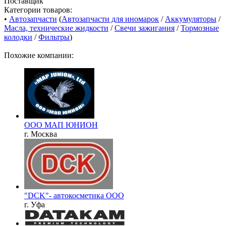
Поставщик
Категории товаров:
•
Автозапчасти
(
Автозапчасти для иномарок
/
Аккумуляторы
/
Масла, технические жидкости
/
Свечи зажигания
/
Тормозные
колодки
/
Фильтры
)
Похожие компании:
ООО МАП ЮНИОН
г. Москва
"DCK"- автокосметика ООО
г. Уфа