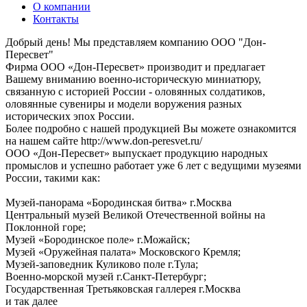
О компании
Контакты
Добрый день! Мы представляем компанию ООО "Дон-
Пересвет"
Фирма ООО «Дон-Пересвет» производит и предлагает
Вашему вниманию военно-историческую миниатюру,
связанную с историей России - оловянных солдатиков,
оловянные сувениры и модели воружения разных
исторических эпох России.
Более подробно с нашей продукцией Вы можете ознакомится
на нашем сайте http://www.don-peresvet.ru/
ООО «Дон-Пересвет» выпускает продукцию народных
промыслов и успешно работает уже 6 лет с ведущими музеями
России, такими как:
Музей-панорама «Бородинская битва» г.Москва
Центральный музей Великой Отечественной войны на
Поклонной горе;
Музей «Бородинское поле» г.Можайск;
Музей «Оружейная палата» Московского Кремля;
Музей-заповедник Куликово поле г.Тула;
Военно-морской музей г.Санкт-Петербург;
Государственная Третьяковская галлерея г.Москва
и так далее