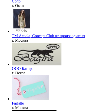
Соло
г. Омск
ТМ Acoola, Concept Club от производителя
г. Москва
ООО Багира
г. Псков
Farfalle
г. Москва