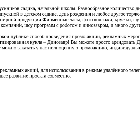
скников садика, начальной школы. Разнообразное количество ди
ыпускной в детском садике, день рождения и любое другое торже
енирной продукции.Фирменные часы, фото коллажи, кружки, футб
 компаний, шоу программ с роботом и динозавром, и много друг
кой публике способ проведения промо-акций, рекламных мероп
отизированная кукла – Динозавр! Вы можете просто арендовать 
е можно заказать у нас полноценную промоакцию, индивидуальн
 рекламных акций, для использования в режиме удалённого теле
шее развитие проекта совместно.