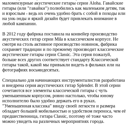
маломензурные акустические гитары серии Aloha. Гавайские
гитары (или "гавайки") полюбились как маленьким детям, так
и взрослым - ведь их очень удобно брать с собой в походы или
на уик-энды и яркий дизайн будет привлекать внимание в
любой кампании.
В 2012 году фабрика поставила на конвейер производство
акустических гитар серии Mila в классическом корпусе. Не
смотря на столь активное производство новинок, фабрика
сохраняет традиции и по прежнему производит классические
акустические гитары серии Classic. Эта серия пожалуй,
больше всех других соответствует стандарту Классической
гитары такой, какой мы привыкли видеть в фильмах или на
фотографиях восьмидесятых.
Специально для начинающих инструменталистов разработана
и внедрена серия акустических гитар Splender. В этой серии
сочетаются все элементы классической гитары с чуть
уменьшенным корпусом, ровно настолько, чтобы юному
исполнителю было удобно держать его в руках.
"Уменьшенная классика" ввиду своей легкости и размера
обладает большей мобильностью и удобством переноса, чем её
предшественница, гитара Classic, поэтому её тоже часто
можно увидеть на различных мероприятиях города.