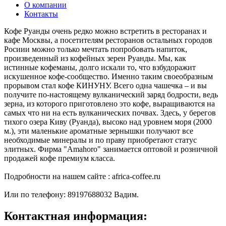
О компании
Контакты
Кофе Руанды очень редко можно встретить в ресторанах и
кафе Москвы, а посетителям ресторанов остальных городов
Росиии можно только мечтать попробовать напиток,
произведенный из кофейных зерен Руанды. Мы, как
истинные кофеманы, долго искали то, что взбудоражит
искушенное кофе-сообщество. Именно таким своеобразным
прорывом стал кофе КИНУНУ. Всего одна чашечка – и вы
получите по-настоящему вулканический заряд бодрости, ведь
зерна, из которого приготовлено это кофе, выращиваются на
самых что ни на есть вулканических почвах. Здесь, у берегов
тихого озера Киву (Руанда), высоко над уровнем моря (2000
м.), эти маленькие ароматные зернышки получают все
необходимые минералы и по праву приобретают статус
элитных. Фирма "Amahoro" занимается оптовой и розничной
продажей кофе премиум класса.
Подробности на нашем сайте : africa-coffee.ru
Или по телефону: 89197688032 Вадим.
Контактная информация: