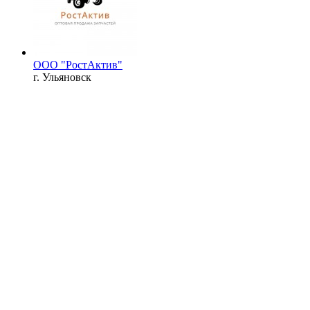
ООО "РостАктив"
г. Ульяновск