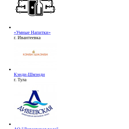
«Умные Напитки»
г. Ивантеевка
Кэнди-Шмэнди
г. Тула