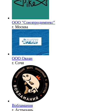
ООО "Союзпродимпекс"
г. Москва
ООО Океан
г. Сочи
Вобламания
г. Астрахань