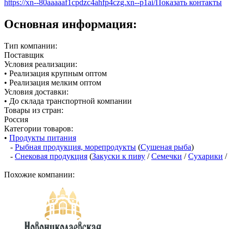
https://xn--80aaaaaf1cpdzc4ahfp4czg.xn--p1ai/
Показать контакты
Основная информация:
Тип компании:
Поставщик
Условия реализации:
• Реализация крупным оптом
• Реализация мелким оптом
Условия доставки:
• До склада транспортной компании
Товары из стран:
Россия
Категории товаров:
•
Продукты питания
-
Рыбная продукция, морепродукты
(
Сушеная рыба
)
-
Снековая продукция
(
Закуски к пиву
/
Семечки
/
Сухарики
/
Похожие компании: