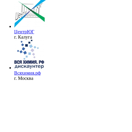
ЦентрЮГ
г. Калуга
Всяхимия.рф
г. Москва