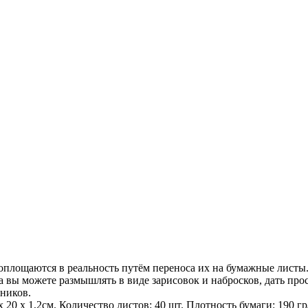
 воплощаются в реальность путём переноса их на бумажные лист
а вы можете размышлять в виде зарисовок и набросков, дать пр
жников.
 х 20 х 1,2см. Количество листов: 40 шт. Плотность бумаги: 190