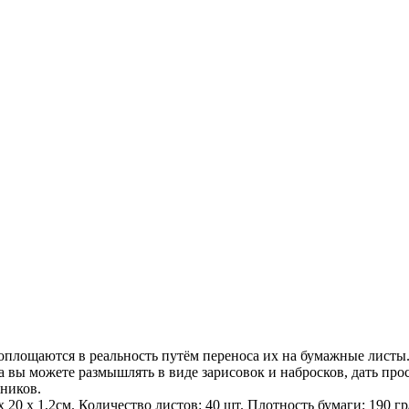
 воплощаются в реальность путём переноса их на бумажные лист
а вы можете размышлять в виде зарисовок и набросков, дать пр
жников.
 х 20 х 1,2см. Количество листов: 40 шт. Плотность бумаги: 190