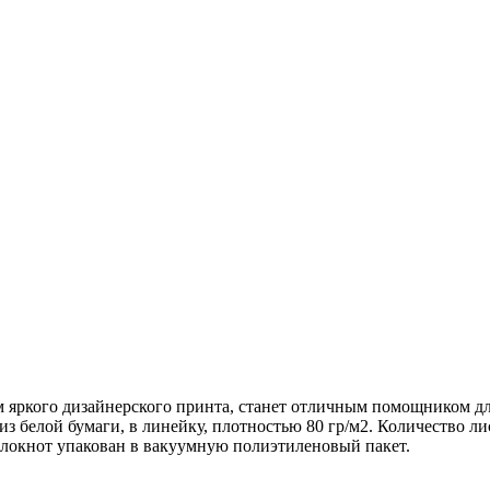
 яркого дизайнерского принта, станет отличным помощником дл
елой бумаги, в линейку, плотностью 80 гр/м2. Количество листо
 блокнот упакован в вакуумную полиэтиленовый пакет.