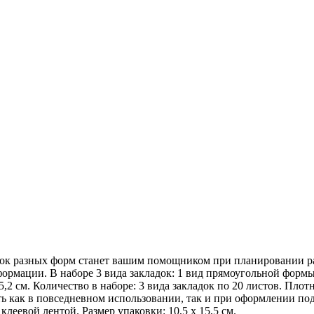
 разных форм станет вашим помощником при планировании расп
формации. В наборе 3 вида закладок: 1 вид прямоугольной формы 
5,2 см. Количество в наборе: 3 вида закладок по 20 листов. Плотн
ь как в повседневном использовании, так и при оформлении под
еевой лентой. Размер упаковки: 10,5 х 15,5 см.