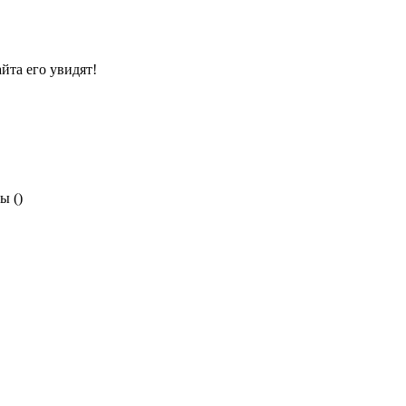
йта его увидят!
ы ()