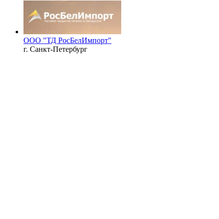
ООО "ТД РосБелИмпорт"
г. Санкт-Петербург