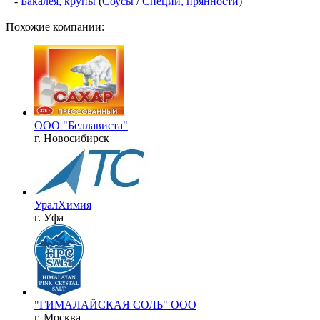
-
Бакалея, крупы
(
Соусы
/
Специи, прянности
)
Похожие компании:
ООО "Беллависта"
г. Новосибирск
УралХимия
г. Уфа
"ГИМАЛАЙСКАЯ СОЛЬ" ООО
г. Москва