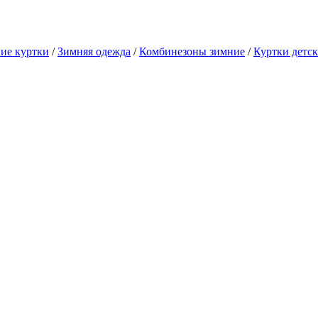
ие куртки
/
Зимняя одежда
/
Комбинезоны зимние
/
Куртки детс