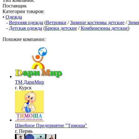
Тип компании:
Поставщик
Категории товаров:
•
Одежда
-
Верхняя одежда
(
Ветровки
/
Зимние костюмы детские
/
Зимн
-
Детская одежда
(
Брюки детские
/
Комбинезоны детские
)
Похожие компании:
ТМ ДариМир
г. Курск
Швейное Предприятие "Тимоша"
г. Пермь