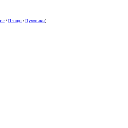
кие
/
Плащи
/
Пуховики
)