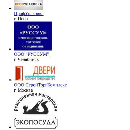
ПрофУпаковка
г. Пенза
ООО "РУССУМ"
г. Челябинск
ООО СтройТоргКомплект
г. Москва