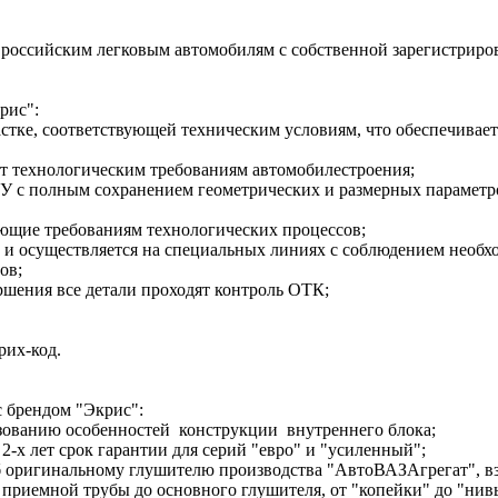
 российским легковым автомобилям с собственной зарегистриро
рис":
стке, соответствующей техническим условиям, что обеспечивает
ет технологическим требованиям автомобилестроения;
 ТУ с полным сохранением геометрических и размерных параметр
ющие требованиям технологических процессов;
в и осуществляется на специальных линиях с соблюдением необ
ов;
ершения все детали проходят контроль ОТК;
их-код.
с брендом "Экрис":
ованию особенностей конструкции внутреннего блока;
2-х лет срок гарантии для серий "евро" и "усиленный";
уб оригинальному глушителю производства "АвтоВАЗАгрегат", вз
 приемной трубы до основного глушителя, от "копейки" до "нив