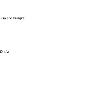
йта его увидят!
42 г/м