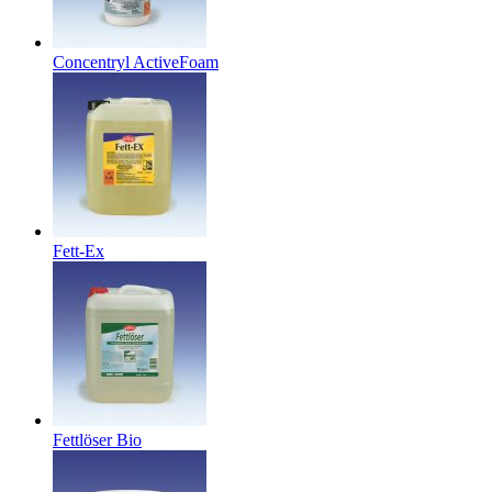
Concentryl ActiveFoam
Fett-Ex
Fettlöser Bio