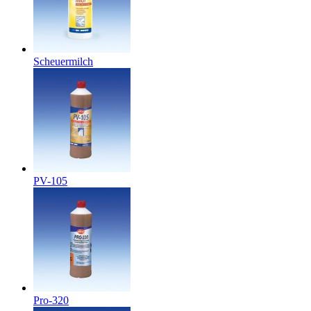
Scheuermilch
PV-105
Pro-320