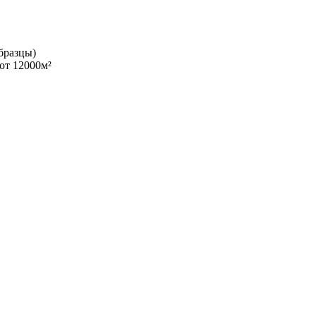
бразцы)
от 12000м²