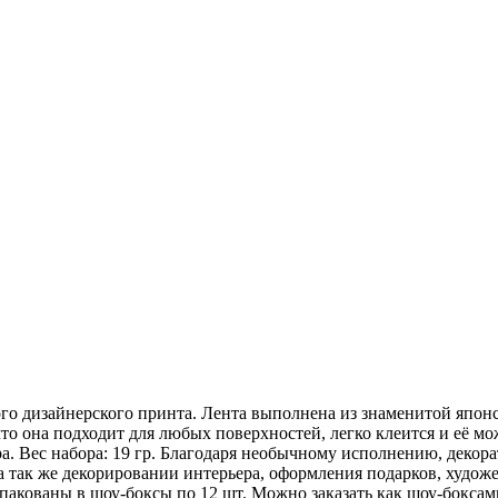
го дизайнерского принта. Лента выполнена из знаменитой японс
то она подходит для любых поверхностей, легко клеится и её мо
а. Вес набора: 19 гр. Благодаря необычному исполнению, декор
, а так же декорировании интерьера, оформления подарков, худо
 упакованы в шоу-боксы по 12 шт. Можно заказать как шоу-боксам