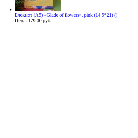
Блокнот (А5) «Glade of flowers», pink (14,5*21) ()
Цена:
179.00 руб.