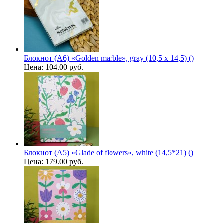
Блокнот (А6) «Golden marble», gray (10,5 х 14,5) ()
Цена:
104.00 руб.
Блокнот (А5) «Glade of flowers», white (14,5*21) ()
Цена:
179.00 руб.