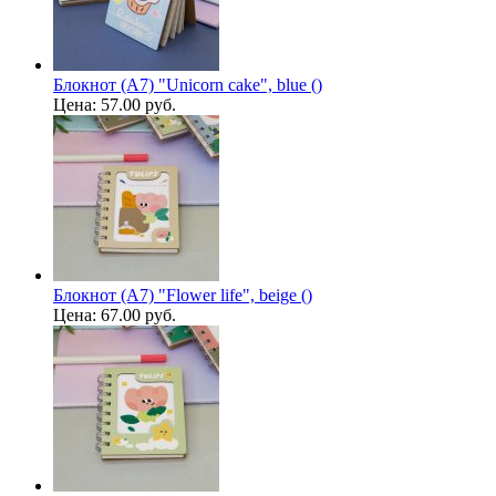
Блокнот (А7) "Unicorn cake", blue ()
Цена:
57.00 руб.
Блокнот (А7) "Flower life", beige ()
Цена:
67.00 руб.