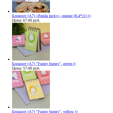
Блокнот (A7) «Panda lucky», orange (8.4*11) ()
Цена:
67.00 руб.
Блокнот (А7) "Funny bunny", green ()
Цена:
57.00 руб.
Блокнот (А7) "Funny bunny", yellow ()