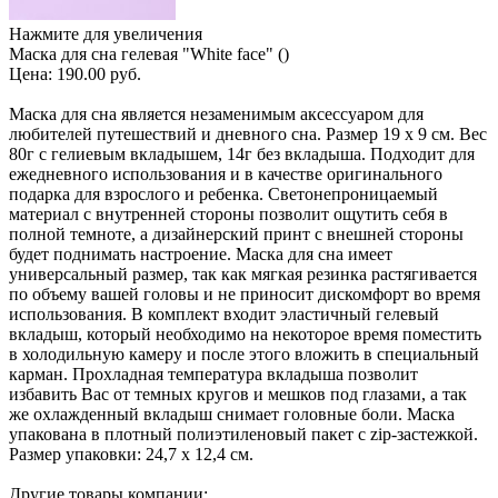
Нажмите для увеличения
Маска для сна гелевая "White face" ()
Цена:
190.00 руб.
Маска для сна является незаменимым аксессуаром для
любителей путешествий и дневного сна. Размер 19 x 9 см. Вес
80г с гелиевым вкладышем, 14г без вкладыша. Подходит для
ежедневного использования и в качестве оригинального
подарка для взрослого и ребенка. Светонепроницаемый
материал с внутренней стороны позволит ощутить себя в
полной темноте, а дизайнерский принт с внешней стороны
будет поднимать настроение. Маска для сна имеет
универсальный размер, так как мягкая резинка растягивается
по объему вашей головы и не приносит дискомфорт во время
использования. В комплект входит эластичный гелевый
вкладыш, который необходимо на некоторое время поместить
в холодильную камеру и после этого вложить в специальный
карман. Прохладная температура вкладыша позволит
избавить Вас от темных кругов и мешков под глазами, а так
же охлажденный вкладыш снимает головные боли. Маска
упакована в плотный полиэтиленовый пакет с zip-застежкой.
Размер упаковки: 24,7 х 12,4 см.
Другие товары компании: