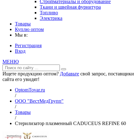
Стройматериалы и оборудование
Ткани и швейная фурнитура
Топливо
Электрика
Товары
Куплю оптом
Мы в:
Регистрация
Вход
МЕНЮ
Ищете продукцию оптом?
Добавьте
свой запрос, поставщики
сайта его увидят!
OptomTovar.ru
/
ООО "ВестМедГрупп"
/
Товары
/
Стерилизатор плазменный CADUCEUS REFINE 60