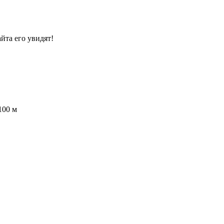
йта его увидят!
100 м